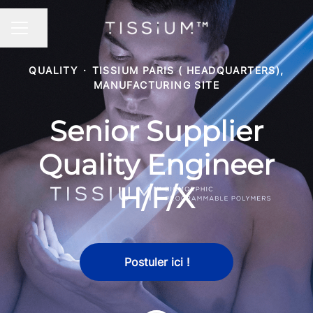
Partager la page
MENU CARRIÈRE
QUALITY
·
TISSIUM PARIS ( HEADQUARTERS),
MANUFACTURING SITE
Senior Supplier
Quality Engineer
H/F/X
Postuler ici !